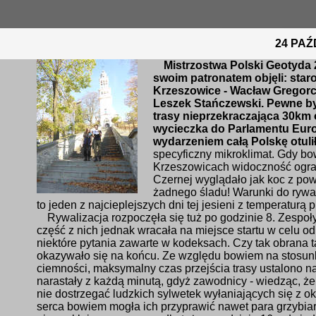
24 PAŹ
Mistrzostwa Polski Geotyda 2
swoim patronatem objęli: star
Krzeszowice - Wacław Gregorcz
Leszek Stańczewski. Pewne by
trasy nieprzekraczająca 30km
wycieczka do Parlamentu Euro
wydarzeniem całą Polskę otulił
specyficzny mikroklimat. Gdy bo
Krzeszowicach widoczność ogran
Czernej wyglądało jak koc z pow
żadnego śladu! Warunki do rywali
to jeden z najcieplejszych dni tej jesieni z temperaturą
Rywalizacja rozpoczęła się tuż po godzinie 8. Zespoły
część z nich jednak wracała na miejsce startu w celu o
niektóre pytania zawarte w kodeksach. Czy tak obrana t
okazywało się na końcu. Ze względu bowiem na stosu
ciemności, maksymalny czas przejścia trasy ustalono n
narastały z każdą minutą, gdyż zawodnicy - wiedząc, że 
nie dostrzegać ludzkich sylwetek wyłaniających się z ok
serca bowiem mogła ich przyprawić nawet para grzybiarz