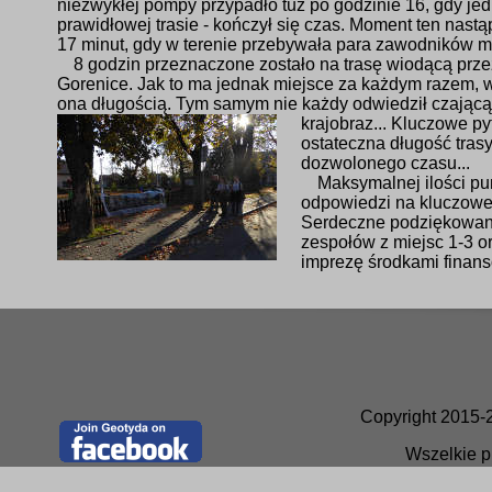
niezwykłej pompy przypadło tuż po godzinie 16, gdy je
prawidłowej trasie - kończył się czas. Moment ten nastą
17 minut, gdy w terenie przebywała para zawodników m
8 godzin przeznaczone zostało na trasę wiodącą prze
Gorenice. Jak to ma jednak miejsce za każdym razem, w
ona długością. Tym samym nie każdy odwiedził czającą 
krajobraz...
Kluczowe pyt
ostateczna długość tras
dozwolonego czasu...
Maksymalnej ilości pu
odpowiedzi na kluczowe 
Serdeczne podziękowani
zespołów z miejsc 1-3 o
imprezę środkami finans
Copyright 2015-
Wszelkie p