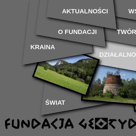
AKTUALNOŚCI
W
O FUNDACJI
TWÓR
KRAINA
DZIAŁALN
ŚWIAT