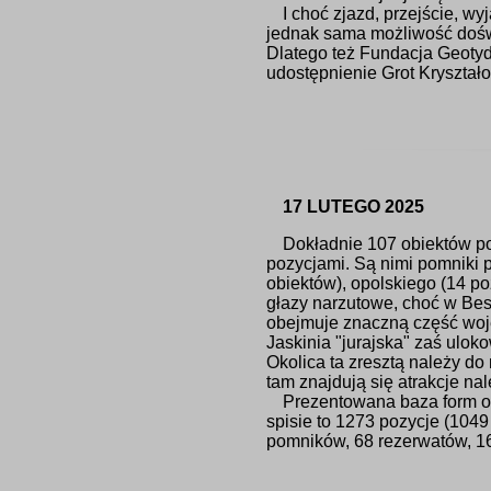
I choć zjazd, przejście, w
jednak sama możliwość doświ
Dlatego też Fundacja Geoty
udostępnienie Grot Kryształ
17 LUTEGO 2025
Dokładnie 107 obiektów po
pozycjami. Są nimi pomniki p
obiektów), opolskiego (14 po
głazy narzutowe, choć w Bes
obejmuje znaczną część wojew
Jaskinia "jurajska" zaś ulok
Okolica ta zresztą należy d
tam znajdują się atrakcje nal
Prezentowana baza form o
spisie to 1273 pozycje (104
pomników, 68 rezerwatów, 1