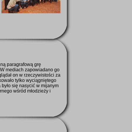
zną paragrafową grę
. W mediach zapowiadano go
yglądał on w rzeczywistości za
kowało tylko wyciągniętego
 było się nasycić w mijanym
arnego wśród młodzieży i