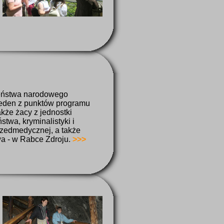
zeństwa narodowego
 jeden z punktów programu
akże żacy z jednostki
twa, kryminalistyki i
rzedmedycznej, a także
owa - w Rabce Zdroju.
>>>