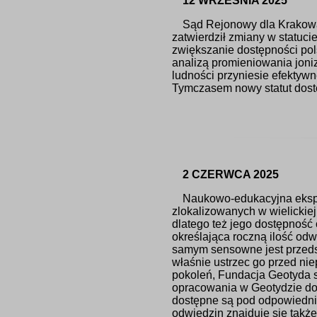
12 WRZEŚNIA 2025
Sąd Rejonowy dla Krakow
zatwierdził zmiany w statuc
zwiększanie dostępności pols
analizą promieniowania joni
ludności przyniesie efektywn
Tymczasem nowy statut dost
2 CZERWCA 2025
Naukowo-edukacyjna ekspe
zlokalizowanych w wielickiej
dlatego też jego dostępność
określająca roczną ilość od
samym sensowne jest przedst
właśnie ustrzec go przed ni
pokoleń, Fundacja Geotyda s
opracowania w Geotydzie doty
dostępne są pod odpowiednim
odwiedzin znajduje się takż