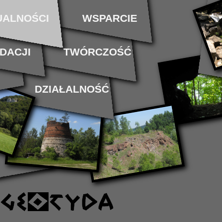
UALNOŚCI
WSPARCIE
DACJI
TWÓRCZOŚĆ
DZIAŁALNOŚĆ