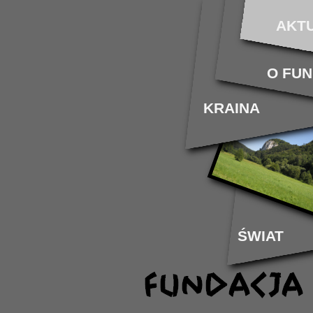
AKT
O FUN
KRAINA
ŚWIAT