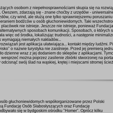
użących osobom z niepełnosprawnościami skupia się na rozwią
. Owszem, zdarzają się - znane choćby z urzędów - uniwersalne
dów, czy wind, ale służą one tylko sprawniejszemu poruszaniu
bieraniem bodźców u osób głuchoniewidomych. Taki wszechstro
placówek nie istnieje. Jeszcze nie istnieje, ponieważ Fundacj
a alternatywnych sposobach komunikacji. Sposobach, o których
a więc od środka, lokalizując trudności, a następnie minimali
ak wymagają niemałych nakładów...
wiązań jest aplikacja ułatwiająca... kontakt między ludźmi. P
sko" o nazwie turystyka nie zaistnieje. Przed jej premierą jedna
tło dzienne wraz z jej dodaniem do sklepów z aplikacjami. Tymc
 wesprzeć można poprzez zasilenie zbiórki stworzonej na port
y odcisnąć swój ślad na wąskiej, krętej i miejscami stromej ście
 osób głuchoniewidomych współorganizowane przez Polski
ką Fundację Osób Słabosłyszących oraz Fundację
a odbywało się w bydgoskim ośrodku "Homer". Oprócz kilku