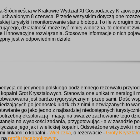
a-Śródmieścia w Krakowie Wydział XI Gospodarczy Krajoweg
ie uchwalonym 8 czerwca. Przede wszystkim dotyczą one rozszer
kiej turystyki i monitorowanie stanu biotopu. I o ile w drugim p
zującego, działalność może być mniej widoczna, to element zw
e i innowacyjne rozwiązania. Stosowne informacje o nich pojaw
ępny jest w odpowiednim dziale.
dycja do jedynego polskiego podziemnego rezerwatu przyrody
 kopalni Grot Kryształowych. Stanowią one unikat mineralogii m
 obwarowana jest bardzo rygorystycznymi przepisami. Dość wsp
wiedzających go jednostek ludzkich z nimi niezwiązanych to w
awianie go jako jedno z najbardziej niedostępnych turystyczni
epotrzebną eksploracją i mając na uwadze zachowanie tego dzie
tanęła na wysokości zadania, przygotowując - a w zasadzie pop
czące jego jak i wielickiej kopalni. Odświeżone wizytówki i no
i linkami: o kopalni -
Wieliczka
, o rezerwacie -
Groty Kryształ
e na
profilu facebookowym
.