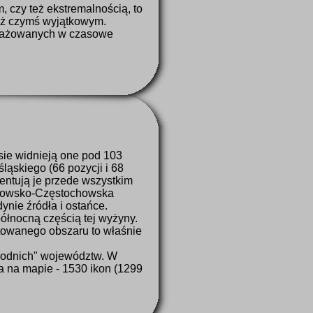
, czy też ekstremalnością, to
już czymś wyjątkowym.
ngażowanych w czasowe
sie widnieją one pod 103
ląskiego (66 pozycji i 68
zentują je przede wszystkim
rakowsko-Częstochowska
ynie źródła i ostańce.
północną częścią tej wyżyny.
ntowanego obszaru to właśnie
hodnich" województw. W
a na mapie - 1530 ikon (1299