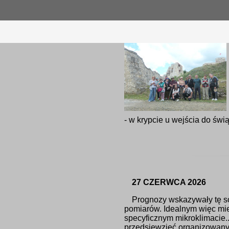
- w krypcie u wejścia do świą
27 CZERWCA 2026
Prognozy wskazywały tę sob
pomiarów. Idealnym więc mie
specyficznym mikroklimacie..
przedsięwzięć organizowany