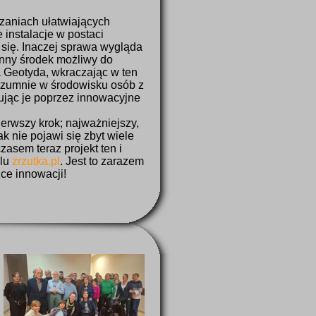
zaniach ułatwiających
 instalacje w postaci
 się. Inaczej sprawa wygląda
nny środek możliwy do
a Geotyda, wkraczając w ten
 szumnie w środowisku osób z
zując je poprzez innowacyjne
ierwszy krok; najważniejszy,
k nie pojawi się zbyt wiele
zasem teraz projekt ten i
alu
zrzutka.pl
. Jest to zarazem
żce innowacji!