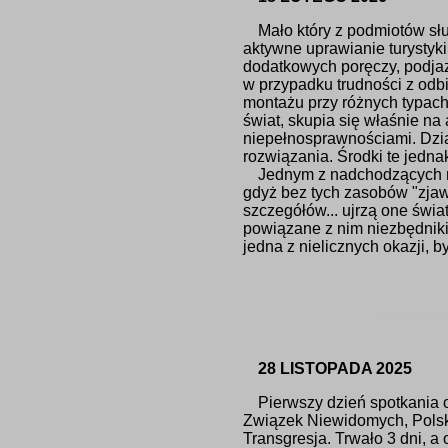
Mało który z podmiotów sł
aktywne uprawianie turystyki
dodatkowych poręczy, podjaz
w przypadku trudności z od
montażu przy różnych typach 
świat, skupia się właśnie n
niepełnosprawnościami. Dział
rozwiązania. Środki te jedn
Jednym z nadchodzących roz
gdyż bez tych zasobów "zjawi
szczegółów... ujrzą one świa
powiązane z nim niezbędniki
jedna z nielicznych okazji, b
28 LISTOPADA 2025
Pierwszy dzień spotkania
Związek Niewidomych, Pols
Transgresja. Trwało 3 dni, 