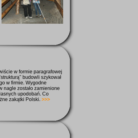
iście w formie paragrafowej
"strukturą" budowli szykował
go w firmie. Wygodne
w nagle zostało zamienione
własnych upodobań. Co
żne zakątki Polski.
>>>