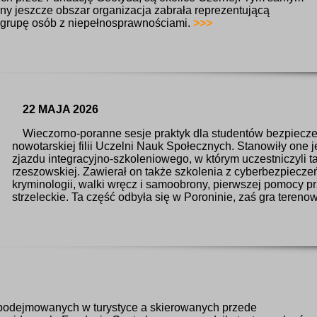
rny jeszcze obszar organizacja zabrała reprezentującą
 grupę osób z niepełnosprawnościami.
>>>
22 MAJA 2026
Wieczorno-poranne sesje praktyk dla studentów bezpiec
nowotarskiej filii Uczelni Nauk Społecznych. Stanowiły one
zjazdu integracyjno-szkoleniowego, w którym uczestniczyli t
rzeszowskiej. Zawierał on także szkolenia z cyberbezpieczeńs
kryminologii, walki wręcz i samoobrony, pierwszej pomocy p
strzeleckie. Ta część odbyła się w Poroninie, zaś gra teren
 podejmowanych w turystyce a skierowanych przede