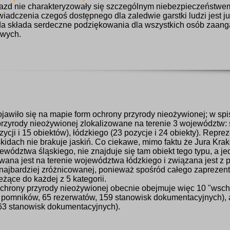
yjazd nie charakteryzowały się szczególnym niebezpieczeństwem
adczenia czegoś dostępnego dla zaledwie garstki ludzi jest 
da składa serdeczne podziękowania dla wszystkich osób zaa
owych.
jawiło się na mapie form ochrony przyrody nieożywionej; w spi
rzyrody nieożywionej zlokalizowane na terenie 3 województw: ś
zycji i 15 obiektów), łódzkiego (23 pozycje i 24 obiekty). Repre
kidach nie brakuje jaskiń. Co ciekawe, mimo faktu że Jura K
ództwa śląskiego, nie znajduje się tam obiekt tego typu, a jed
owana jest na terenie województwa łódzkiego i związana jest z 
o najbardziej zróżnicowanej, ponieważ spośród całego zapreze
eżące do każdej z 5 kategorii.
chrony przyrody nieożywionej obecnie obejmuje więc 10 "wsc
9 pomników, 65 rezerwatów, 159 stanowisk dokumentacyjnych), 
63 stanowisk dokumentacyjnych).