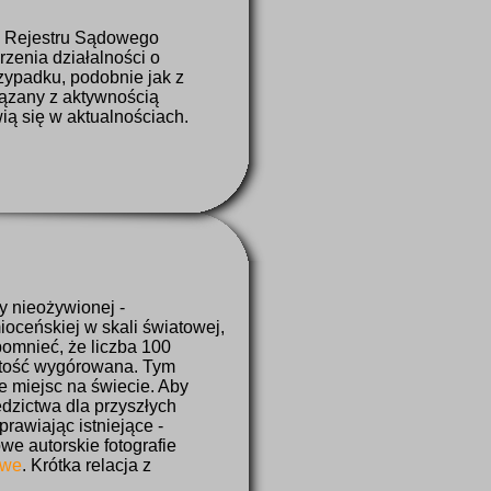
o Rejestru Sądowego
zenia działalności o
rzypadku, podobnie jak z
iązany z aktywnością
ią się w aktualnościach.
 nieożywionej -
ioceńskiej w skali światowej,
omnieć, że liczba 100
artość wygórowana. Tym
e miejsc na świecie. Aby
dzictwa dla przyszłych
rawiając istniejące -
we autorskie fotografie
owe
. Krótka relacja z