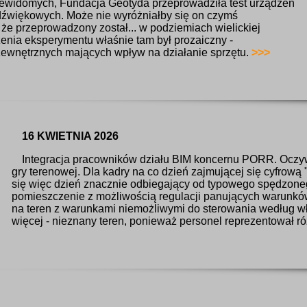
iewidomych, Fundacja Geotyda przeprowadziła test urządzeń
dźwiękowych. Może nie wyróżniałby się on czymś
 że przeprowadzony został... w podziemiach wielickiej
nia eksperymentu właśnie tam był prozaiczny -
ewnętrznych mających wpływ na działanie sprzętu.
>>>
16 KWIETNIA 2026
Integracja pracowników działu BIM koncernu PORR. Oczyw
gry terenowej. Dla kadry na co dzień zajmującej się cyfrową 
się więc dzień znacznie odbiegający od typowego spędzone
pomieszczenie z możliwością regulacji panujących warunkó
na teren z warunkami niemożliwymi do sterowania według 
więcej - nieznany teren, ponieważ personel reprezentował ró