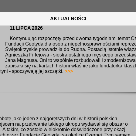
AKTUALNOŚCI
11 LIPCA 2026
Kontynuując rozpoczęty przed dwoma tygodniami temat Cz
Fundacji Geotyda dla osób z niepełnosprawnościami repreze
Świętokrzyskie prowadziła do Rudna. Postacią istotnie wiążą
Agnieszka Firlejowa - siostra ostatniego męskiego przedstaw
Jana Magnusa. Oni to wspólnie rozbudowali i zmodernizowa
zapisała się na kartach historii właśnie jako fundatorka klasz
tyni - spoczywają jej szczątki.
>>>
otę jako jeden z najgorętszych dni w historii polskich
jscem na przetrwanie takiego ukropu wydawał się obszar o
. A takim, co zostało wielokrotnie doświadczone przy okazji
ch przez Fundację Geotyda, są okolice Czernej. Tym samym