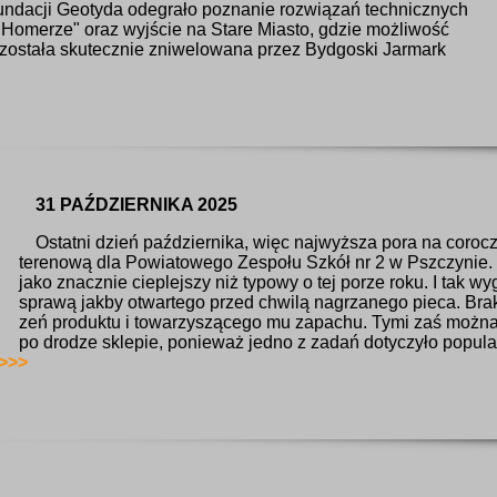
Fundacji Geotyda odegrało poznanie rozwiązań technicznych
"Homerze" oraz wyjście na Stare Miasto, gdzie możliwość
została skutecznie zniwelowana przez Bydgoski Jarmark
31 PAŹDZIERNIKA 2025
Ostatni dzień października, więc najwyższa pora na coroc
terenową dla Powiatowego Zespołu Szkół nr 2 w Pszczynie
jako znacznie cieplejszy niż typowy o tej porze roku. I tak w
sprawą jakby otwartego przed chwilą nagrzanego pieca. Bra
zeń produktu i towarzyszącego mu zapachu. Tymi zaś można
po drodze sklepie, ponieważ jedno z zadań dotyczyło popul
>>>