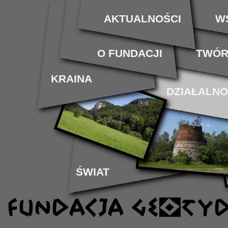
AKTUALNOŚCI
W
O FUNDACJI
TWÓR
KRAINA
DZIAŁALN
ŚWIAT