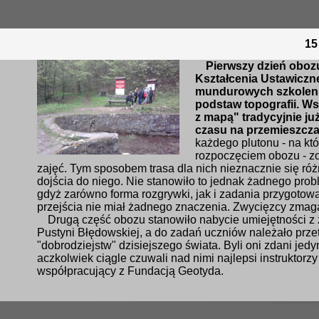
15
Pierwszy dzień oboz
Kształcenia Ustawiczne
mundurowych szkoleni b
podstaw topografii. Ws
z mapą" tradycyjnie już
czasu na przemieszcza
każdego plutonu -
na kt
rozpoczęciem obozu - z
zajęć. Tym sposobem trasa dla nich nieznacznie się różn
dojścia do niego. Nie stanowiło to jednak żadnego probl
gdyż zarówno forma rozgrywki, jak i zadania przygotowan
przejścia nie miał żadnego znaczenia. Zwycięzcy zmag
Drugą część obozu stanowiło nabycie umiejętności z 
Pustyni Błędowskiej, a do zadań uczniów należało prze
"dobrodziejstw" dzisiejszego świata. Byli oni zdani jedyn
aczkolwiek ciągle czuwali nad nimi najlepsi instruktorzy 
współpracujący z Fundacją Geotyda.